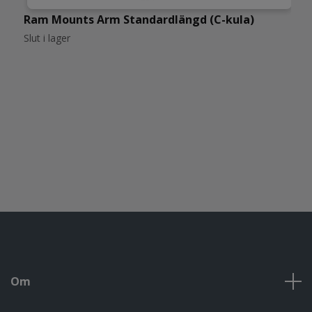
Ram Mounts Arm Standardlängd (C-kula)
R
7
Slut i lager
Om