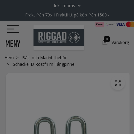
Inkl. moms
Frakt från 79:- I Fraktfritt på köp från 1500:-
0
MENY
Varukorg
Hem
Båt- och Marintillbehör
Schackel D Rostfri m Fångpinne