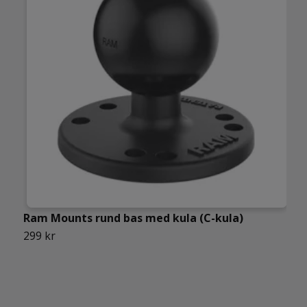
Ram Mounts rund bas med kula (C-kula)
299 kr
R