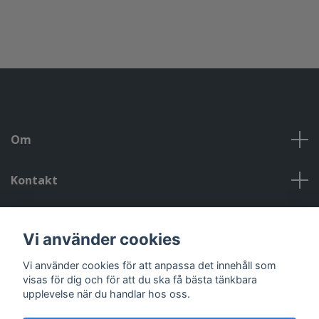
S
Om
Kontakt
Kontakt, öppettider, om oss, villkor
Vi använder cookies
Sociala medier
Vi använder cookies för att anpassa det innehåll som
visas för dig och för att du ska få bästa tänkbara
upplevelse när du handlar hos oss.