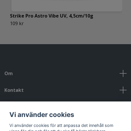
Strike Pro Astro Vibe UV, 4,5cm/10g
P
109 kr
7
Om
Kontakt
Kontakt, öppettider, om oss, villkor
Vi använder cookies
Sociala medier
Vi använder cookies för att anpassa det innehåll som