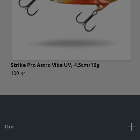
Strike Pro Astro Vibe UV, 4,5cm/10g
P
109 kr
7
Om