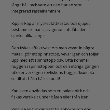
långt håll tack vare att den har en stor
integrerad rasselkammare.
Rippin Rap är mycket lättkastad och djupet
bestämmer man själv genom att låta den
sjunka olika länge.
Den fiskas effektivast om man vevar in några
meter, gör ett spinnstopp, vevar igen och följer
upp med ett spinnstopp osv. Ofta kommer
huggen i spinnstoppen och den ettriga gången
utlöser verkligen rovfiskens huggreflexer. Så
se till att hålla hårt i spöet!
Kan även användas som en balanspirk och
fiskas vertikalt under båten eller från isen.
Rippin Rap funkar bäst till abborre och gös