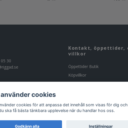
Kontakt, öppettider, 
villkor
 05 30
Öppettider Butik
@riggad.se
Köpvillkor
Kontakta oss
Om butiken
 använder cookies
Beställning av ammunition
använder cookies för att anpassa det innehåll som visas för dig och
 du ska få bästa tänkbara upplevelse när du handlar hos oss.
Godkänn alla
Inställningar