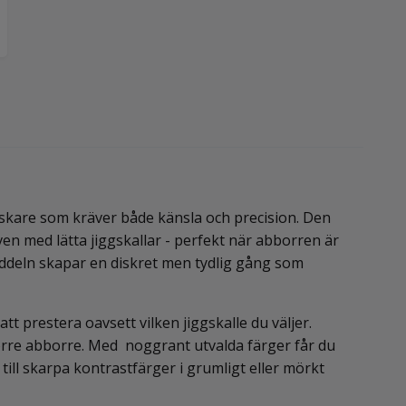
iskare som kräver både känsla och precision. Den
en med lätta jiggskallar - perfekt när abborren är
addeln skapar en diskret men tydlig gång som
tt prestera oavsett vilken jiggskalle du väljer.
törre abborre. Med noggrant utvalda färger får du
r till skarpa kontrastfärger i grumligt eller mörkt