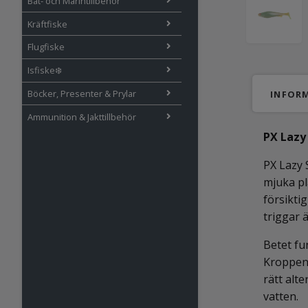
Båt- och Marintillbehör
Kräftfiske
Flugfiske
Isfiske❄️
Böcker, Presenter & Prylar
INFOR
Ammunition & Jakttillbehör
PX Lazy
PX Lazy 
mjuka pl
försikti
triggar ä
Betet fu
Kroppen 
rätt alte
vatten.