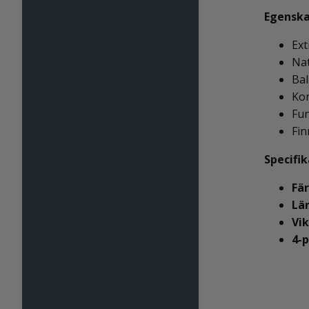
Egensk
Ext
Na
Bal
Kom
Fun
Fin
Specifi
Fär
Lä
Vik
4-