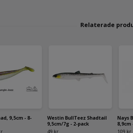
ad, 9,5cm - 8-
Westin BullTeez Shadtail
Nays B
9,5cm/7g - 2-pack
8,9cm 
kr
49 kr
109 kr