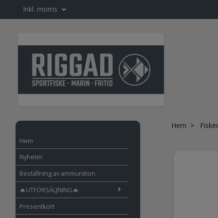
Inkl. moms
Hem
Fiske
Hem
Nyheter
Beställning av ammunition
🔥UTFÖRSÄLJNING🔥
Presentkort