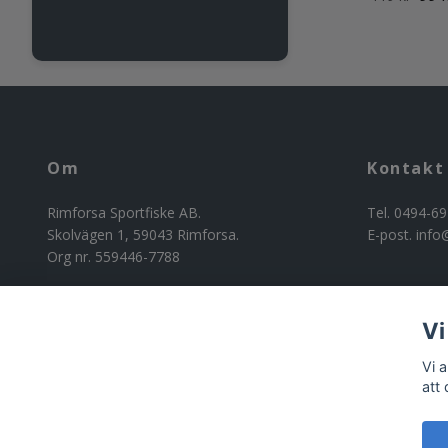
Om
Kontakt
Rimforsa Sportfiske AB.
Tel. 0494-69
Skolvägen 1, 59043 Rimforsa.
E-post.
info
Org nr. 559446-7788
Vi
Vi 
att
© 2026 Riggad
Powered by Quickbutik