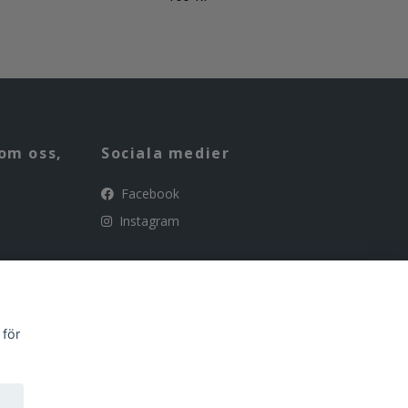
99 
om oss,
Sociala medier
Facebook
Instagram
 för