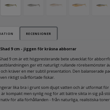
MATION
RECENSIONER
 Shad 9 cm - jiggen för kräsna abborrar
Shad 9 cm är ett högpresterande bete utvecklat för abborrf
astblandningen ger ett naturligt rullande rörelsemönster äv
g och kräver en mer subtil presentation. Den balanserade p
ven riktigt svårflörtade fiskar.
ngerar lika bra i grunt som djupt vatten och är utformat för a
är kompakt men synlig nog för att bättre sikta in sig på s
rnativ för alla förhållanden - från naturliga, realistiska tone