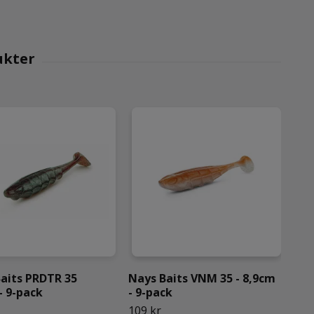
aits PRDTR 35
Nays Baits VNM 35 - 8,9cm
Wes
- 9-pack
- 9-pack
Cre
pac
109 kr