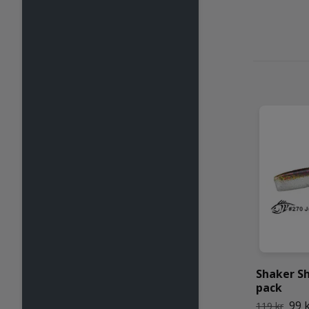
Shaker Sh
pack
99 
119 kr