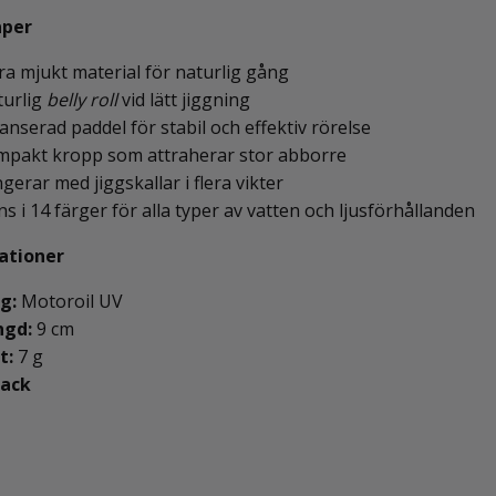
aper
ra mjukt material för naturlig gång
turlig
belly roll
vid lätt jiggning
anserad paddel för stabil och effektiv rörelse
pakt kropp som attraherar stor abborre
gerar med jiggskallar i flera vikter
ns i 14 färger för alla typer av vatten och ljusförhållanden
kationer
g:
Motoroil UV
ngd:
9 cm
t:
7 g
pack