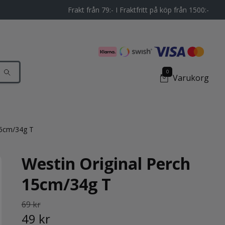
Frakt från 79:- I Fraktfritt på köp från 1500:-
0
Varukorg
15cm/34g T
Westin Original Perch
15cm/34g T
69 kr
49 kr