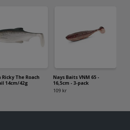
 Ricky The Roach
Nays Baits VNM 65 -
Wes
il 14cm/42g
16,5cm - 3-pack
Sha
109 kr
79 