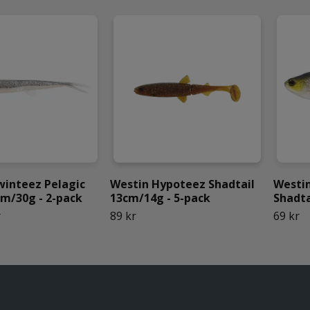
winteez Pelagic
Westin Hypoteez Shadtail
Westin
cm/30g - 2-pack
13cm/14g - 5-pack
Shadta
r
89 kr
69 kr