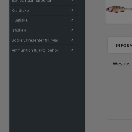
Båt- och Marintillbehör
Kräftfiske
Flugfiske
Isfiske❄️
Böcker, Presenter & Prylar
INFOR
Ammunition & Jakttillbehör
Westins 