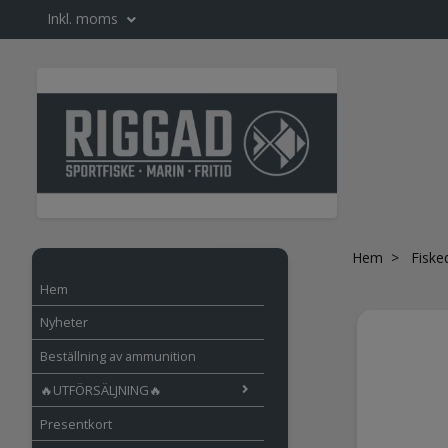
Inkl. moms
Hem
Fiske
Hem
Nyheter
Beställning av ammunition
🔥UTFÖRSÄLJNING🔥
Presentkort