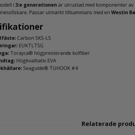
odell i
3:e generationen
är utrustad med komponenter av hög
finessfiskare. Passar utmärkt tillsammans med en
Westin Bai
ifikationer
lfäste:
Carbon SKS-LS
ringar:
EUKTLTSG
nga:
Torayca® högpresterande kolfiber
ndtag:
Högkvalitativ EVA
khållare:
Seaguide® TUHOOK #4