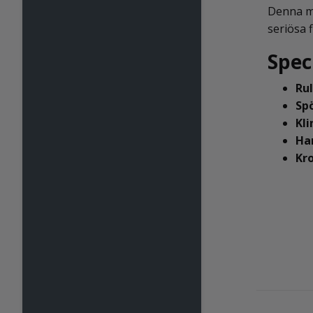
Denna m
seriösa 
Spec
Rul
Spö
Kli
Ha
Kro