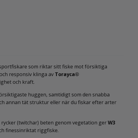
sportfiskare som riktar sitt fiske mot försiktiga
t och responsiv klinga av
Torayca®
ighet och kraft.
försiktigaste huggen, samtidigt som den snabba
ch annan tät struktur eller när du fiskar efter arter
 rycker (twitchar) beten genom vegetation ger
W3
h finessinriktat riggfiske.