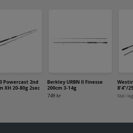
3 Powercast 2nd
Berkley URBN II Finesse
Westi
cm XH 20-80g 2sec
200cm 3-14g
8'4"/2
749 kr
Slut i la