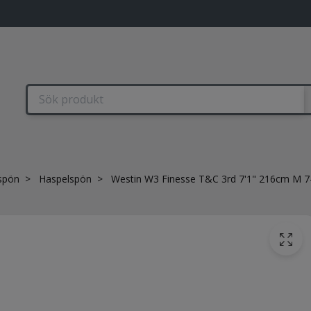
spön
Haspelspön
Westin W3 Finesse T&C 3rd 7'1" 216cm M 7