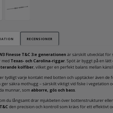
MATION
RECENSIONER
W3 Finesse T&C 3:e generationen
är särskilt utvecklat för 
ar med
Texas- och Carolina-riggar
. Spöt är byggt på en lät
terande kolfiber
, vilket ger en perfekt balans mellan känsl
r tydligt varje kontakt med botten och upptäcker även de 
 ger säkra mothugg – särskilt viktigt vid fiske i vegetation o
da munnar, som
abborre, gös och bass
.
om du långsamt drar mjukbeten över bottenstrukturer eller
 T&C
den precision och kontroll som krävs för ett effektivt oc