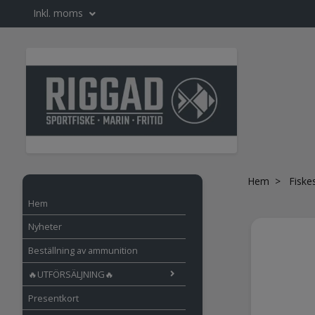
Inkl. moms
Hem
Fiske
Hem
Nyheter
Beställning av ammunition
🔥UTFÖRSÄLJNING🔥
Presentkort