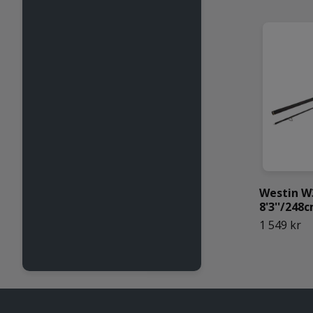
Westin W
8'3''/248
1 549 kr