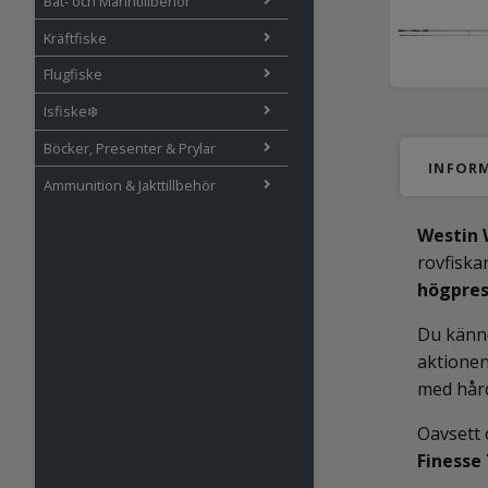
Båt- och Marintillbehör
Kräftfiske
Flugfiske
Isfiske❄️
Böcker, Presenter & Prylar
INFOR
Ammunition & Jakttillbehör
Westin 
rovfisk
högpres
Du känne
aktionen
med hår
Oavsett 
Finesse