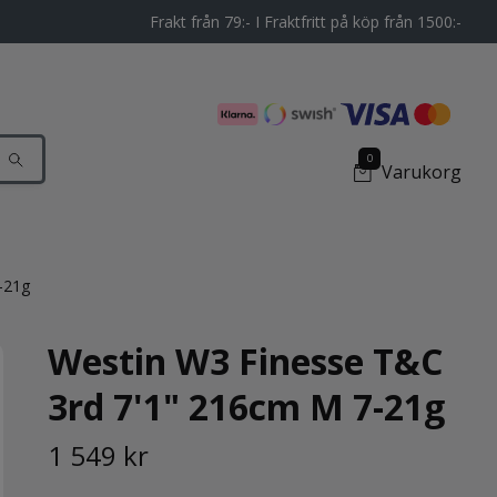
Frakt från 79:- I Fraktfritt på köp från 1500:-
0
Varukorg
-21g
Westin W3 Finesse T&C
3rd 7'1" 216cm M 7-21g
1 549 kr