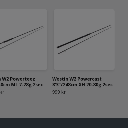
n W2 Powerteez
Westin W2 Powercast
Wes
50cm ML 7-28g 2sec
8'3"/248cm XH 20-80g 2sec
7'9
2se
999 kr
ger
1 6