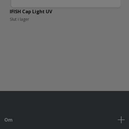
IFISH Cap Light UV
I
1
Slut i lager
Om