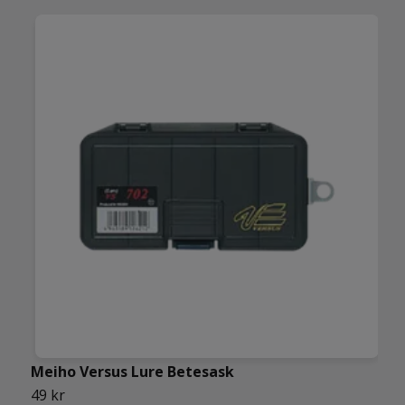
Meiho Versus Lure Betesask
M
49 kr
6