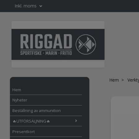
Inkl. moms
Hem
Verkt
Hem
Nyheter
Beställning av ammunition
🔥UTFÖRSÄLJNING🔥
Presentkort