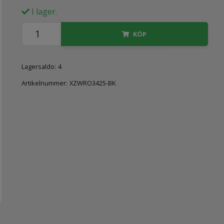
I lager.
KÖP
Lagersaldo:
4
Artikelnummer:
XZWRO3425-BK