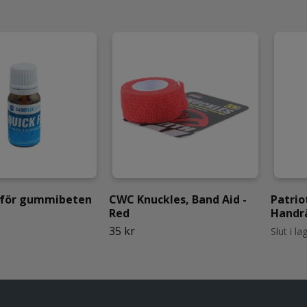
x för gummibeten
CWC Knuckles, Band Aid -
Patrio
Red
Handr
35 kr
Slut i la