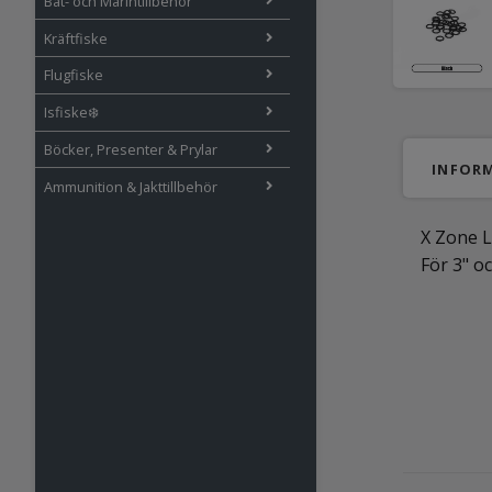
Båt- och Marintillbehör
Kräftfiske
Flugfiske
Isfiske❄️
Böcker, Presenter & Prylar
INFOR
Ammunition & Jakttillbehör
X Zone L
För 3" o