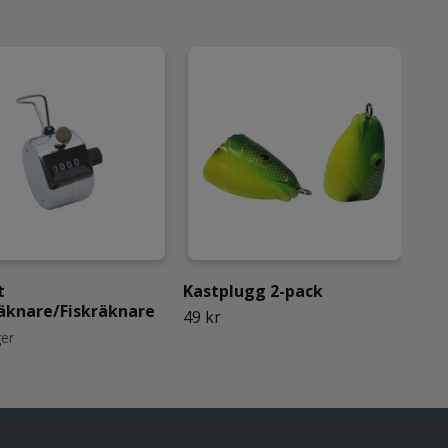
t
Kastplugg 2-pack
För
äknare/Fiskräknare
del
49 kr
ger
Slut 