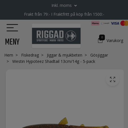
Inkl. moms
Frakt från 79:- I Fraktfritt på köp från 1500:-
0
MENY
Varukorg
Hem
Fiskedrag
Jiggar & mjukbeten
Gösjiggar
Westin Hypoteez Shadtail 13cm/14g - 5-pack